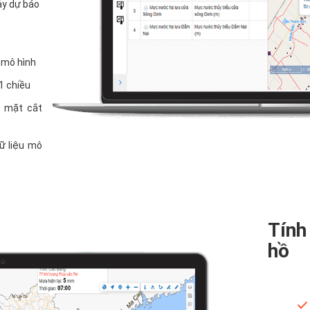
ảy dự báo
ộ mô hình
 1 chiều
, mặt cắt
dữ liệu mô
Tính
hồ