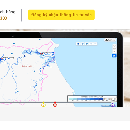
ách hàng
Đăng ký nhận thông tin tư vấn
303