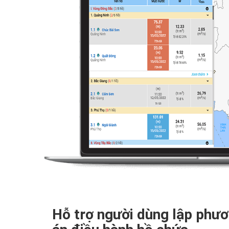
Hỗ trợ người dùng lập phư