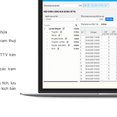
 chứa
 trạm thuỷ
KTTV trên
 các trạm
tích, lưu
 kịch bản