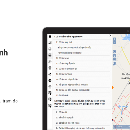
ình
n, trạm đo