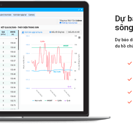
Dự b
sông
Dự báo d
du hồ chứ