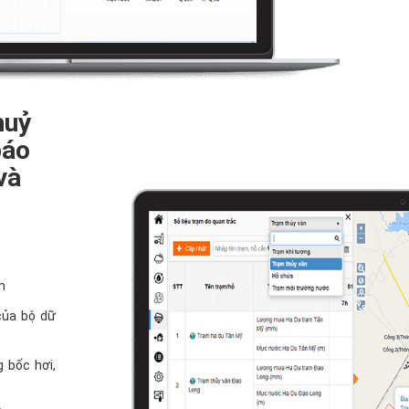
huỷ
báo
và
h
 của bộ dữ
g bốc hơi,