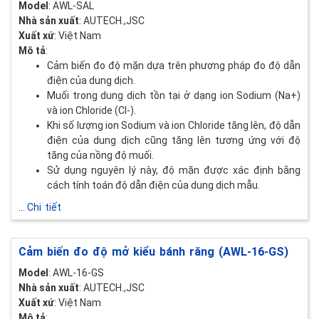
Model
: AWL-SAL
Nhà sản xuất
: AUTECH.,JSC
Xuất xứ
: Việt Nam
Mô tả
:
Cảm biến đo độ mặn dựa trên phương pháp đo độ dẫn
điện của dung dịch.
Muối trong dung dịch tồn tại ở dạng ion Sodium (Na+)
và ion Chloride (Cl-).
Khi số lượng ion Sodium và ion Chloride tăng lên, độ dẫn
điện của dung dịch cũng tăng lên tương ứng với độ
tăng của nồng độ muối.
Sử dụng nguyên lý này, độ mặn được xác định bằng
cách tính toán độ dẫn điện của dung dịch mẫu.
...
Chi tiết
Cảm biến đo độ mở kiểu bánh răng (AWL-16-GS)
Model
: AWL-16-GS
Nhà sản xuất
: AUTECH.,JSC
Xuất xứ
: Việt Nam
Mô tả
: