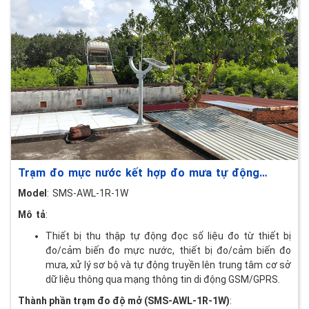
Trạm đo mực nước kết hợp đo mưa tự động
(SMS-AWL-1R-1W)
Model
: SMS-AWL-1R-1W
Mô tả
:
Thiết bị thu thập tự động đọc số liệu đo từ thiết bị
đo/cảm biến đo mực nước, thiết bị đo/cảm biến đo
mưa, xử lý sơ bộ và tự động truyền lên trung tâm cơ sở
dữ liệu thông qua mạng thông tin di động GSM/GPRS.
Thành phần trạm đo độ mở (SMS-AWL-1R-1W)
: