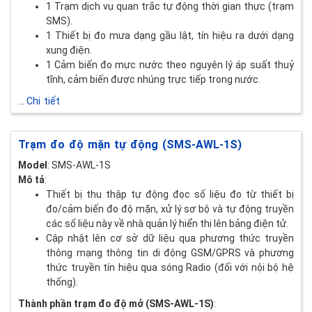
1 Trạm dịch vụ quan trắc tự động thời gian thực (trạm
SMS).
1 Thiết bị đo mưa dạng gầu lật, tín hiệu ra dưới dạng
xung điện.
1 Cảm biến đo mực nước theo nguyên lý áp suất thuỷ
tĩnh, cảm biến được nhúng trực tiếp trong nước.
...
Chi tiết
Trạm đo độ mặn tự động (SMS-AWL-1S)
Model
: SMS-AWL-1S
Mô tả
:
Thiết bị thu thập tự động đọc số liệu đo từ thiết bị
đo/cảm biến đo độ mặn, xử lý sơ bộ và tự động truyền
các số liệu này về nhà quản lý hiển thị lên bảng điện tử.
Cập nhật lên cơ sở dữ liệu qua phương thức truyền
thông mạng thông tin di động GSM/GPRS và phương
thức truyền tín hiệu qua sóng Radio (đối với nội bộ hệ
thống).
Thành phần trạm đo độ mở (SMS-AWL-1S)
: